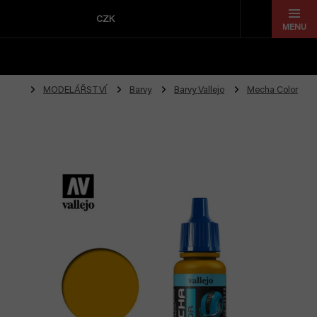
Přejít
na
CZK
obsah
MODELÁŘSTVÍ
Barvy
Barvy Vallejo
Mecha Color