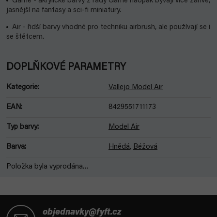
Game - akrylické barvy z řady Game naopak bývají více zářivé,
jasnější na fantasy a sci-fi miniatury.
Air - řidší barvy vhodné pro techniku airbrush, ale používají se i
se štětcem.
DOPLŇKOVÉ PARAMETRY
Kategorie
:
Vallejo Model Air
EAN
:
8429551711173
Typ barvy
:
Model Air
Barva
:
Hnědá
,
Béžová
Položka byla vyprodána…
Z
á
objednavky@fyft.cz