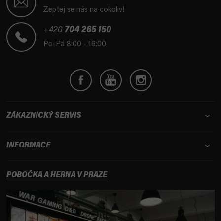
p
Zeptej se nás na cokoliv!
a
t
+420
704 265 150
í
Po-Pá 8:00 - 16:00
ZÁKAZNICKÝ SERVIS
INFORMACE
POBOČKA A HERNA V PRAZE