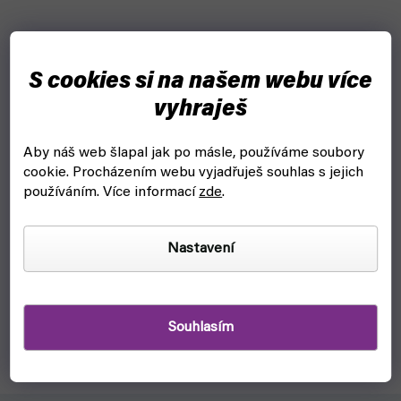
S cookies si na našem webu více
vyhraješ
Aby náš web šlapal jak po másle, používáme soubory
cookie.
Procházením webu vyjadřuješ souhlas s jejich
Stojan na barvy a štětce: AV Corner Paint mod. 26008
používáním. Více informací
zde
.
(Vallejo)
čekáme na naskladnění
Nastavení
529 Kč
Detail
Praktický stojan na všechny tvé barvy a štětce, které
Souhlasím
potřebuješ k malování figurek