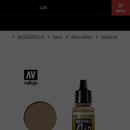
Přejít
na
CZK
obsah
MODELÁŘSTVÍ
Barvy
Barvy Vallejo
Model Air