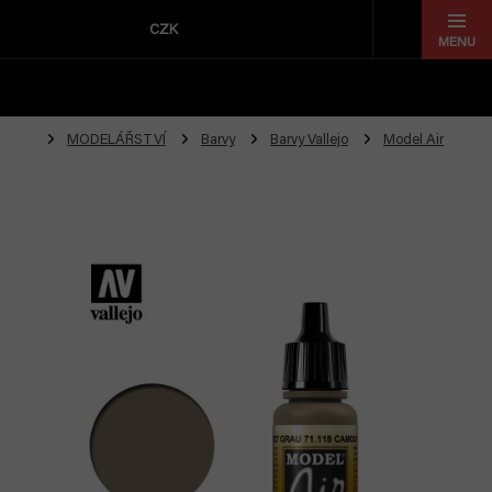
Přejít
na
CZK
obsah
MODELÁŘSTVÍ
Barvy
Barvy Vallejo
Model Air