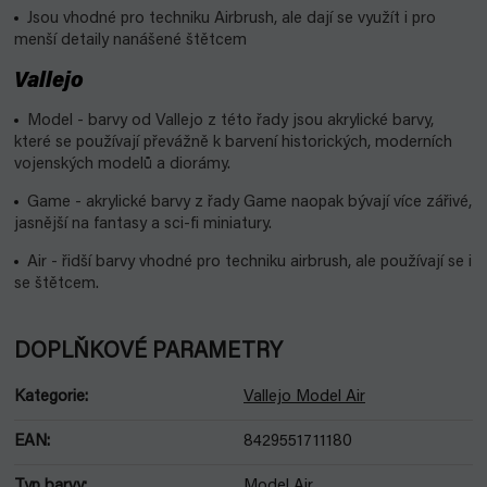
Jsou vhodné pro techniku Airbrush, ale dají se využít i pro
menší detaily nanášené štětcem
Vallejo
Model - barvy od Vallejo z této řady jsou akrylické barvy,
které se používají převážně k barvení historických, moderních
vojenských modelů a diorámy.
Game - akrylické barvy z řady Game naopak bývají více zářivé,
jasnější na fantasy a sci-fi miniatury.
Air - řidší barvy vhodné pro techniku airbrush, ale používají se i
se štětcem.
DOPLŇKOVÉ PARAMETRY
Kategorie
:
Vallejo Model Air
EAN
:
8429551711180
Typ barvy
:
Model Air