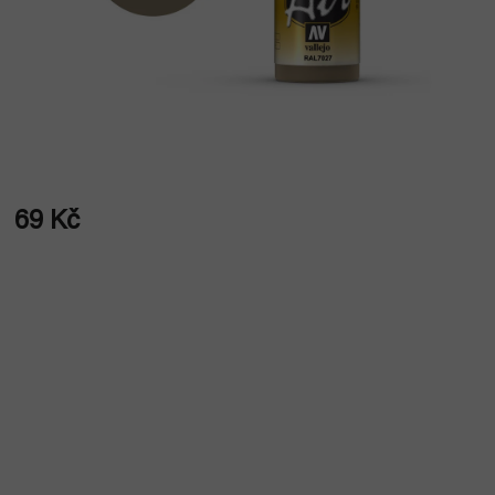
69 Kč
Měrná
cena: