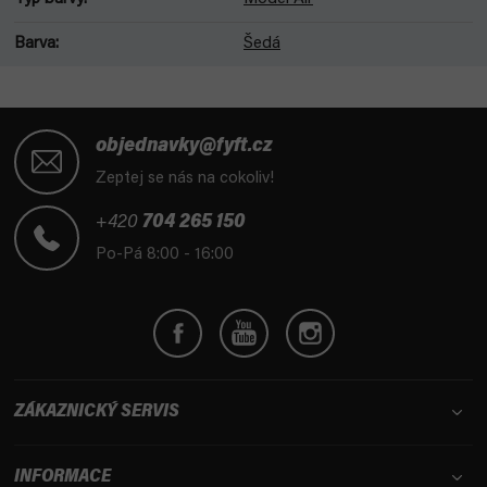
Barva
:
Šedá
Z
á
objednavky@fyft.cz
p
Zeptej se nás na cokoliv!
a
t
+420
704 265 150
í
Po-Pá 8:00 - 16:00
ZÁKAZNICKÝ SERVIS
INFORMACE