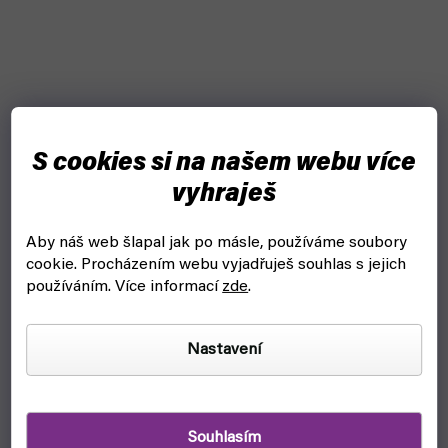
S cookies si na našem webu více
vyhraješ
Aby náš web šlapal jak po másle, používáme soubory
cookie.
Procházením webu vyjadřuješ souhlas s jejich
používáním. Více informací
zde
.
Nastavení
Stojan na barvy a štětce: AV Corner Paint mod. 26008
(Vallejo)
Souhlasím