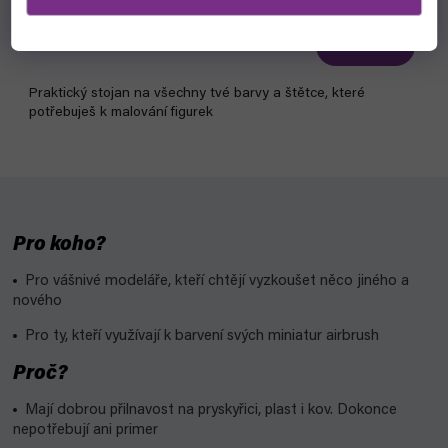
čekáme na naskladnění
529 Kč
Detail
Praktický stojan na všechny tvé barvy a štětce, které
potřebuješ k malování figurek
Pro koho?
Pro vášnivé modeláře, kteří chtějí vyzkoušet něco jiného a
nového
Pro ty, kteří využívají k barvení svých miniatur airbrush
Proč?
Mají dobrou přilnavost na pryskyřici, plast i kov. Dokonce
nepotřebují ani primer