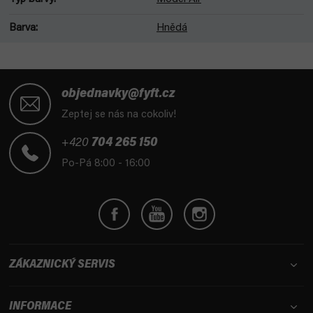
Barva
:
Hnědá
Z
á
objednavky@fyft.cz
p
Zeptej se nás na cokoliv!
a
t
+420
704 265 150
í
Po-Pá 8:00 - 16:00
ZÁKAZNICKÝ SERVIS
INFORMACE