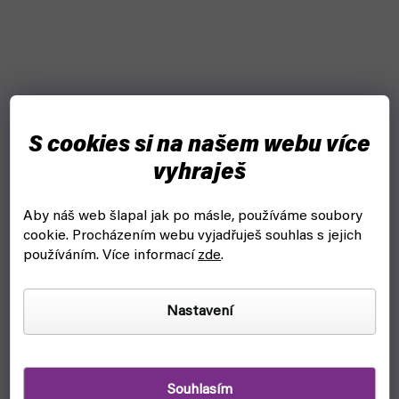
S cookies si na našem webu více
vyhraješ
Aby náš web šlapal jak po másle, používáme soubory
cookie.
Procházením webu vyjadřuješ souhlas s jejich
používáním. Více informací
zde
.
Nastavení
Stojan na barvy a štětce: AV Corner Paint mod. 26008
(Vallejo)
Souhlasím