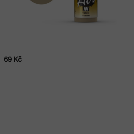
69 Kč
Měrná
cena: