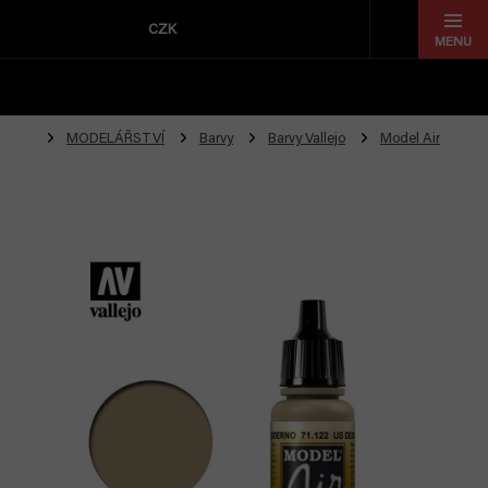
Přejít
na
CZK
obsah
MODELÁŘSTVÍ
Barvy
Barvy Vallejo
Model Air