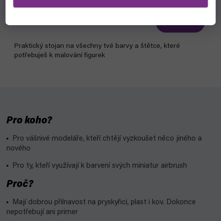
čekáme na naskladnění
529 Kč
Detail
Praktický stojan na všechny tvé barvy a štětce, které
potřebuješ k malování figurek
Pro koho?
Pro vášnivé modeláře, kteří chtějí vyzkoušet něco jiného a
nového
Pro ty, kteří využívají k barvení svých miniatur airbrush
Proč?
Mají dobrou přilnavost na pryskyřici, plast i kov. Dokonce
nepotřebují ani primer