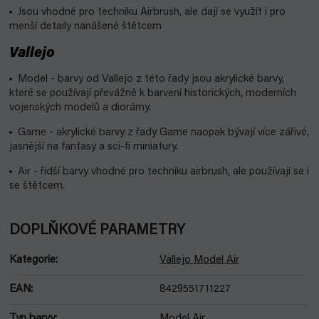
Jsou vhodné pro techniku Airbrush, ale dají se využít i pro
menší detaily nanášené štětcem
Vallejo
Model - barvy od Vallejo z této řady jsou akrylické barvy,
které se používají převážně k barvení historických, moderních
vojenských modelů a diorámy.
Game - akrylické barvy z řady Game naopak bývají více zářivé,
jasnější na fantasy a sci-fi miniatury.
Air - řidší barvy vhodné pro techniku airbrush, ale používají se i
se štětcem.
DOPLŇKOVÉ PARAMETRY
Kategorie
:
Vallejo Model Air
EAN
:
8429551711227
Typ barvy
:
Model Air