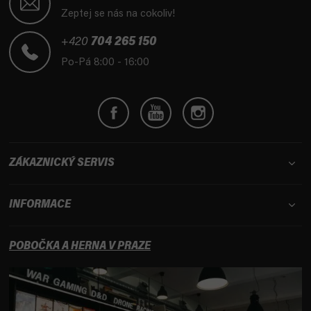
p
Zeptej se nás na cokoliv!
a
t
+420
704 265 150
í
Po-Pá 8:00 - 16:00
ZÁKAZNICKÝ SERVIS
INFORMACE
POBOČKA A HERNA V PRAZE