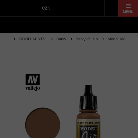
Přejít
na
CZK
obsah
MODELÁŘSTVÍ
Barvy
Barvy Vallejo
Model Air