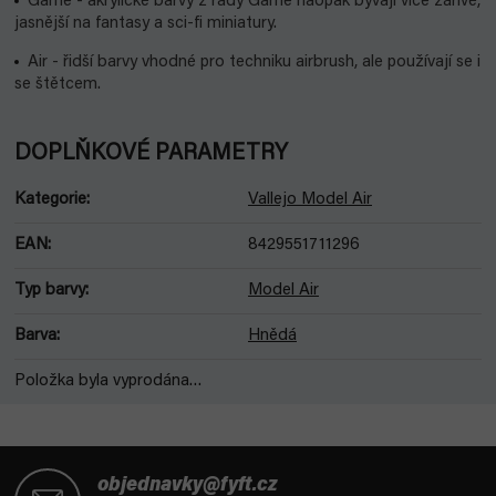
Game - akrylické barvy z řady Game naopak bývají více zářivé,
jasnější na fantasy a sci-fi miniatury.
Air - řidší barvy vhodné pro techniku airbrush, ale používají se i
se štětcem.
DOPLŇKOVÉ PARAMETRY
Kategorie
:
Vallejo Model Air
EAN
:
8429551711296
Typ barvy
:
Model Air
Barva
:
Hnědá
Položka byla vyprodána…
Z
á
objednavky@fyft.cz