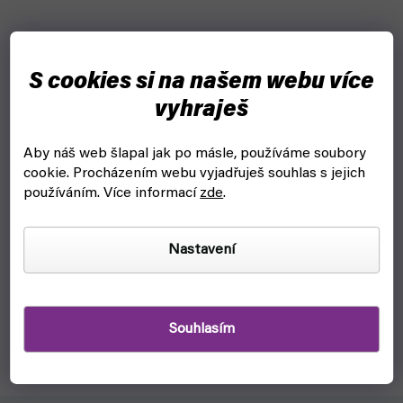
S cookies si na našem webu více
vyhraješ
Aby náš web šlapal jak po másle, používáme soubory
cookie.
Procházením webu vyjadřuješ souhlas s jejich
Stojan na barvy a štětce: AV Corner Paint mod. 26008
používáním. Více informací
zde
.
(Vallejo)
čekáme na naskladnění
Nastavení
529 Kč
Detail
Praktický stojan na všechny tvé barvy a štětce, které
Souhlasím
potřebuješ k malování figurek