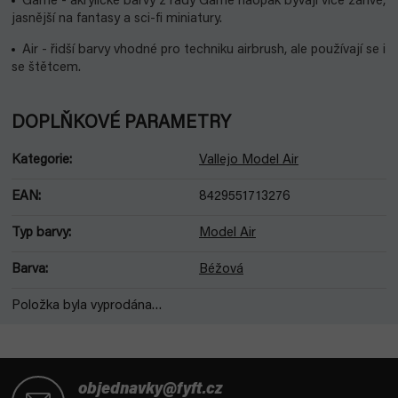
Game - akrylické barvy z řady Game naopak bývají více zářivé,
jasnější na fantasy a sci-fi miniatury.
Air - řidší barvy vhodné pro techniku airbrush, ale používají se i
se štětcem.
DOPLŇKOVÉ PARAMETRY
Kategorie
:
Vallejo Model Air
EAN
:
8429551713276
Typ barvy
:
Model Air
Barva
:
Béžová
Položka byla vyprodána…
Z
á
objednavky@fyft.cz