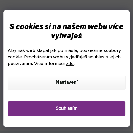
S cookies si na našem webu více
vyhraješ
Aby náš web šlapal jak po másle, používáme soubory
cookie.
Procházením webu vyjadřuješ souhlas s jejich
Stojan na barvy a štětce: AV Corner Paint mod. 26008
používáním. Více informací
zde
.
(Vallejo)
čekáme na naskladnění
Nastavení
529 Kč
Detail
Praktický stojan na všechny tvé barvy a štětce, které
Souhlasím
potřebuješ k malování figurek