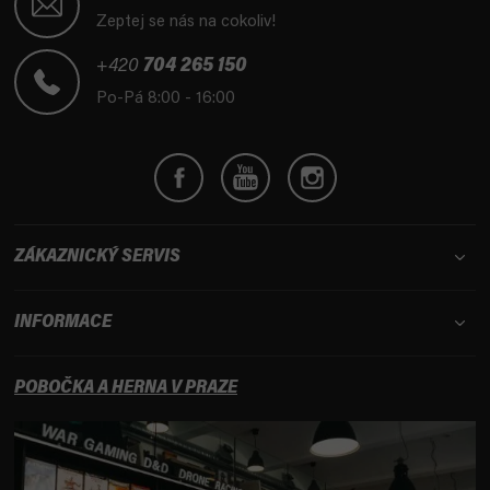
p
Zeptej se nás na cokoliv!
a
t
+420
704 265 150
í
Po-Pá 8:00 - 16:00
ZÁKAZNICKÝ SERVIS
INFORMACE
POBOČKA A HERNA V PRAZE