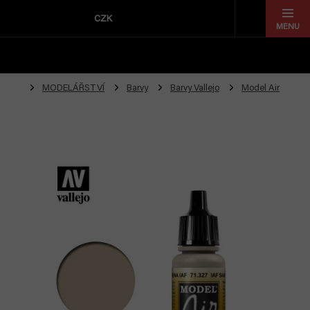
Přejít
na
CZK
obsah
MODELÁŘSTVÍ
Barvy
Barvy Vallejo
Model Air