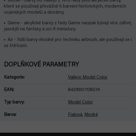
Model - barvy od Vallejo z této řady jsou akrylické barvy,
které se používají převážně k barvení historických, moderních
vojenských modelů a diorámy.
Game - akrylické barvy z řady Game naopak bývají více zářivé,
jasnější na fantasy a sci-fi miniatury.
Air - řidší barvy vhodné pro techniku airbrush, ale používají se i
se štětcem.
DOPLŇKOVÉ PARAMETRY
Kategorie
:
Vallejo Model Color
EAN
:
8429551708074
Typ barvy
:
Model Color
Barva
:
Fialová
,
Modrá