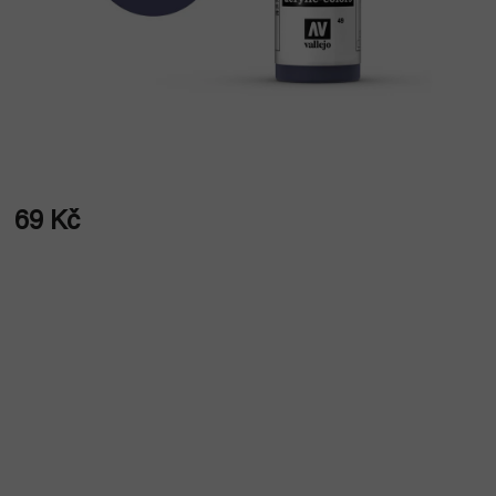
69 Kč
Měrná
cena: