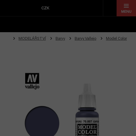
Přejít
na
CZK
obsah
MODELÁŘSTVÍ
Barvy
Barvy Vallejo
Model Color