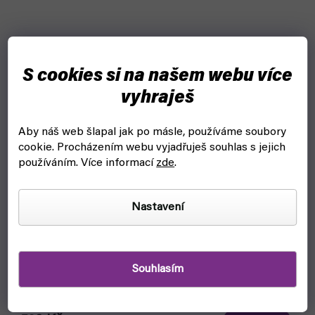
S cookies si na našem webu více
vyhraješ
Aby náš web šlapal jak po másle, používáme soubory
cookie.
Procházením webu vyjadřuješ souhlas s jejich
používáním. Více informací
zde
.
Nastavení
Stojan na barvy a štětce: AV Corner Paint mod. 26008
Souhlasím
(Vallejo)
čekáme na naskladnění