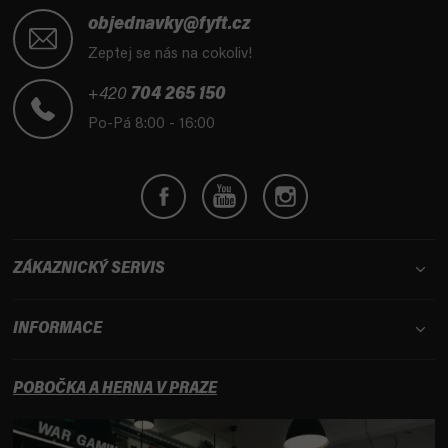
Z
á
objednavky@fyft.cz
p
Zeptej se nás na cokoliv!
a
t
+420
704 265 150
í
Po-Pá 8:00 - 16:00
ZÁKAZNICKÝ SERVIS
INFORMACE
POBOČKA A HERNA V PRAZE