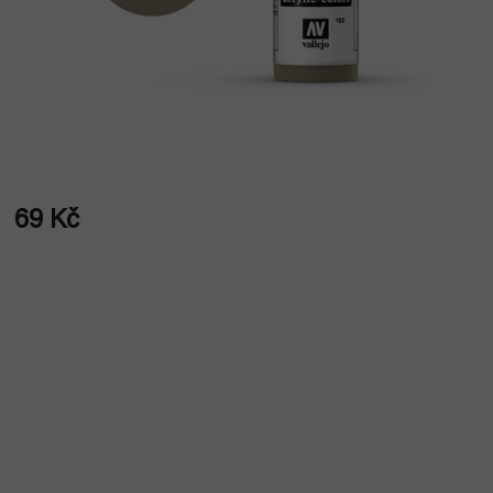
69 Kč
Měrná
cena: