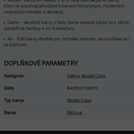
Model - barvy od Vallejo z této řady jsou akrylické barvy,
které se používají převážně k barvení historických, moderních
vojenských modelů a diorámy.
Game - akrylické barvy z řady Game naopak bývají více zářivé,
jasnější na fantasy a sci-fi miniatury.
Air - řidší barvy vhodné pro techniku airbrush, ale používají se i
se štětcem.
DOPLŇKOVÉ PARAMETRY
Kategorie
:
Vallejo Model Color
EAN
:
8429551708210
Typ barvy
:
Model Color
Barva
:
Béžová