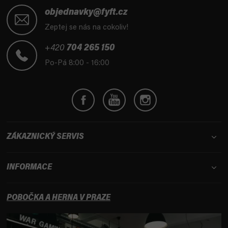
Z
á
objednavky@fyft.cz
p
Zeptej se nás na cokoliv!
a
t
+420
704 265 150
í
Po-Pá 8:00 - 16:00
ZÁKAZNICKÝ SERVIS
INFORMACE
POBOČKA A HERNA V PRAZE