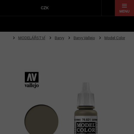
Přejít
na
CZK
obsah
MODELÁŘSTVÍ
Barvy
Barvy Vallejo
Model Color