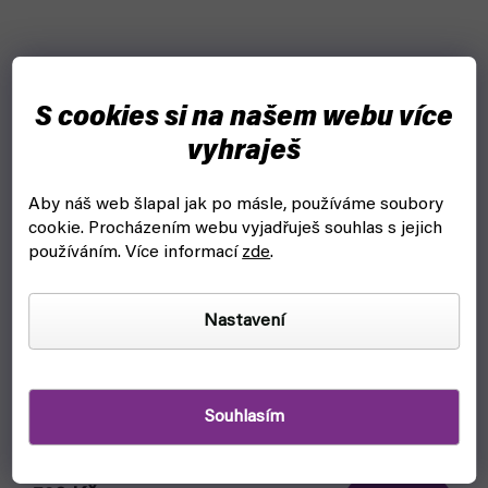
S cookies si na našem webu více
vyhraješ
Aby náš web šlapal jak po másle, používáme soubory
cookie.
Procházením webu vyjadřuješ souhlas s jejich
používáním. Více informací
zde
.
Nastavení
Stojan na barvy a štětce: AV Corner Paint mod. 26008
Souhlasím
(Vallejo)
čekáme na naskladnění