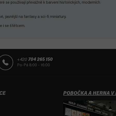
teré se používají převážně k barvení historických, moderních
 jasnější na fantasy a sci-fi miniatury.
se i se štětcem.
+420
704 265 150
Po-Pá 8:00 - 16:00
CE
POBOČKA A HERNA V