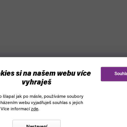
kies si na našem webu více
Souhl
vyhraješ
 šlapal jak po másle, používáme soubory
házením webu vyjadřuješ souhlas s jejich
arvy a štětce: AV Corner
Vallejo Spray Color - Black 
 Více informací
zde
.
26008 (Vallejo)
askladnění
čekáme na naskladnění