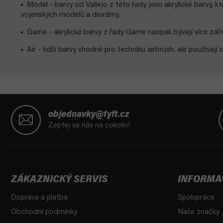
Model - barvy od Vallejo z této řady jsou akrylické barvy, k
vojenských modelů a diorámy.
Game - akrylické barvy z řady Game naopak bývají více zářivé,
Air - řidší barvy vhodné pro techniku airbrush, ale používají 
Z
á
objednavky@fyft.cz
p
Zeptej se nás na cokoliv!
a
t
í
ZÁKAZNICKÝ SERVIS
INFORMA
Doprava a platba
Spolupráce
Obchodní podmínky
Naše značky