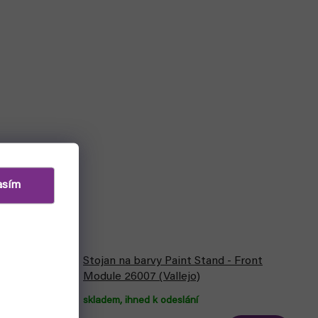
asím
Stojan na barvy Paint Stand - Front
400ml 28012
Module 26007 (Vallejo)
skladem, ihned k odeslání