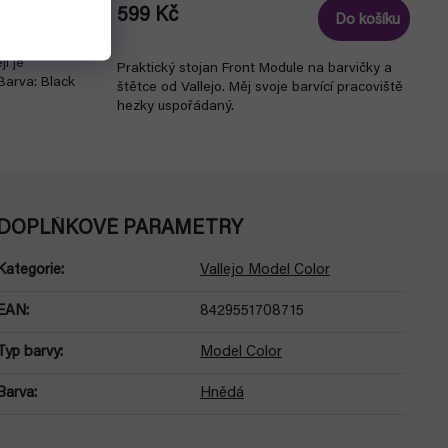
599 Kč
Detail
Do košíku
i je
Praktický stojan Front Module na barvičky a
Barva: Black
štětce od Vallejo. Měj svoje barvící pracoviště
hezky uspořádaný.
DOPLŇKOVÉ PARAMETRY
Kategorie
:
Vallejo Model Color
EAN
:
8429551708715
Typ barvy
:
Model Color
Barva
:
Hnědá