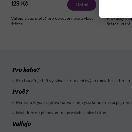
129 Kč
529 Kč
Detail
Vallejo čistič štětců pro obnovení tvaru vlasu
Praktický sto
štětce.
štětce, které
Pro koho?
Pro barvíře, kteří využívají k barvení svých miniatur airbrush
Proč?
Matná a krycí akrylová barva s nejvyšší koncentrací pigment
Mají dobrou přilnavost na pryskyřici, plast i kov.
Vallejo