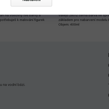
Nastavení
279 Kč
Detail
jan na všechny tvé barvy a
Vallejo 28012 černá barva ve sprej
 potřebuješ k malování figurek
základem pro nabarvení modelu 
Objem: 400ml
u na vodní bázi.