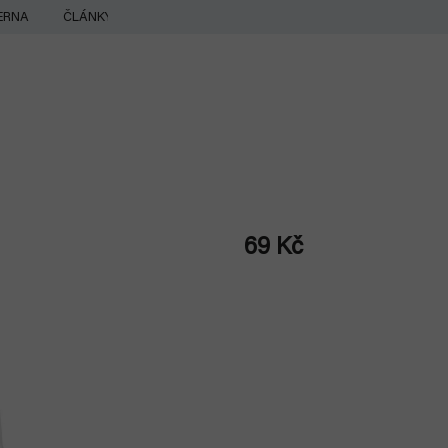
ERNA
ČLÁNKY
69 Kč
Měrná
cena: