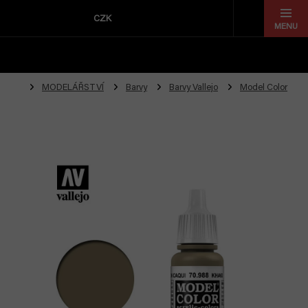
Přejít
na
CZK
obsah
MODELÁŘSTVÍ
Barvy
Barvy Vallejo
Model Color