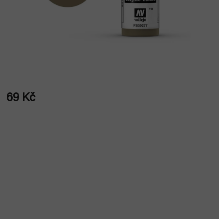
69 Kč
Měrná
cena: