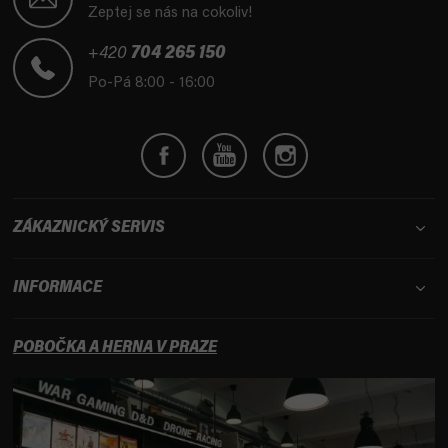
p
Zeptej se nás na cokoliv!
a
t
+420
704 265 150
í
Po-Pá 8:00 - 16:00
ZÁKAZNICKÝ SERVIS
INFORMACE
POBOČKA A HERNA V PRAZE