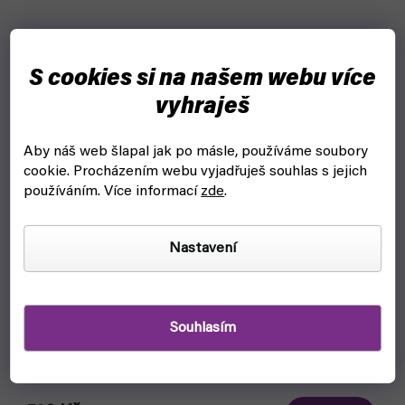
S cookies si na našem webu více
vyhraješ
Aby náš web šlapal jak po másle, používáme soubory
cookie.
Procházením webu vyjadřuješ souhlas s jejich
používáním. Více informací
zde
.
Nastavení
Souhlasím
Stojan na barvy a štětce: AV Corner Paint mod. 26008
(Vallejo)
čekáme na naskladnění