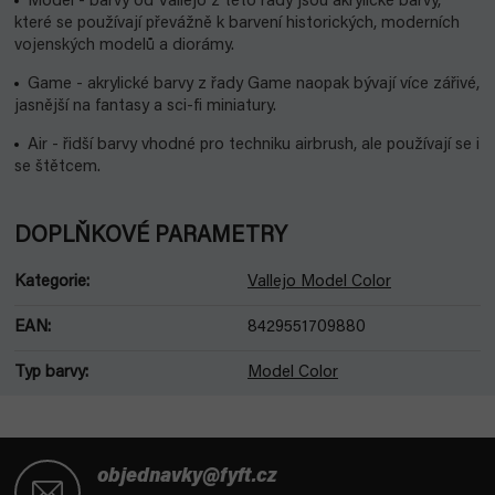
Model - barvy od Vallejo z této řady jsou akrylické barvy,
které se používají převážně k barvení historických, moderních
vojenských modelů a diorámy.
Game - akrylické barvy z řady Game naopak bývají více zářivé,
jasnější na fantasy a sci-fi miniatury.
Air - řidší barvy vhodné pro techniku airbrush, ale používají se i
se štětcem.
DOPLŇKOVÉ PARAMETRY
Kategorie
:
Vallejo Model Color
EAN
:
8429551709880
Typ barvy
:
Model Color
Z
á
objednavky@fyft.cz