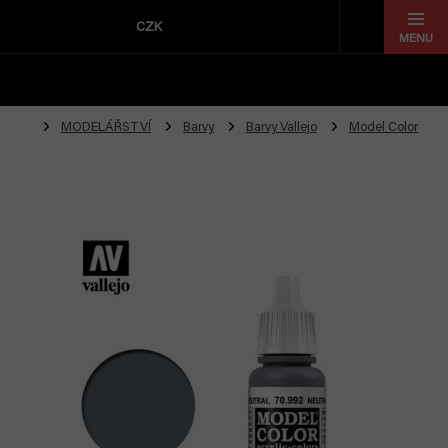
Přejít
na
CZK
obsah
MODELÁŘSTVÍ
Barvy
Barvy Vallejo
Model Color