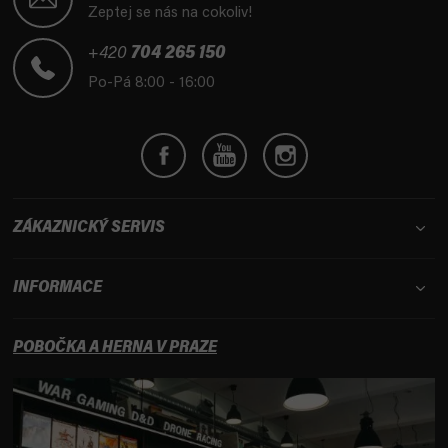
p
Zeptej se nás na cokoliv!
a
t
+420
704 265 150
í
Po-Pá 8:00 - 16:00
ZÁKAZNICKÝ SERVIS
INFORMACE
POBOČKA A HERNA V PRAZE