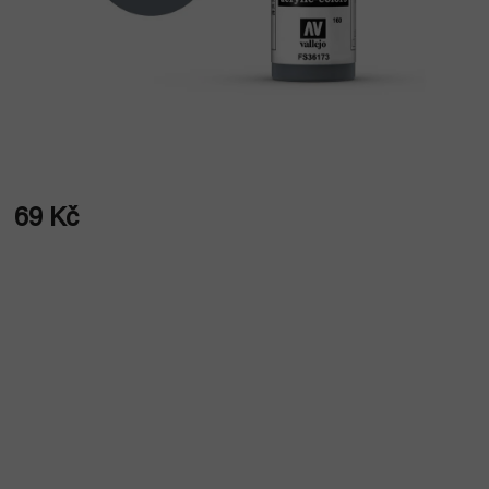
69 Kč
Měrná
cena: