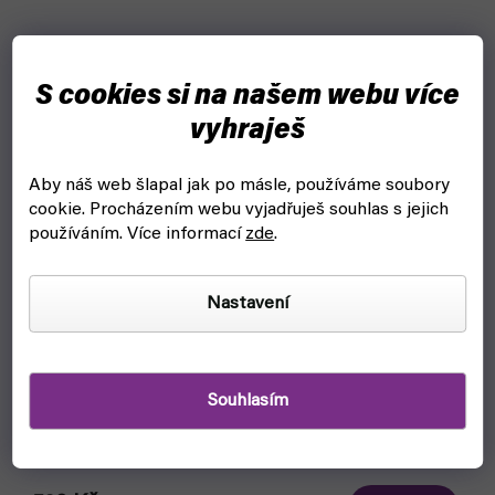
S cookies si na našem webu více
vyhraješ
Aby náš web šlapal jak po másle, používáme soubory
cookie.
Procházením webu vyjadřuješ souhlas s jejich
používáním. Více informací
zde
.
Nastavení
Souhlasím
Stojan na barvy a štětce: AV Corner Paint mod. 26008
(Vallejo)
čekáme na naskladnění