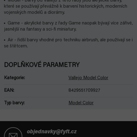
Model - barvy od Vallejo z této řady jsou akrylické barvy,
které se používají převážně k barvení historických, moderních
vojenských modelů a diorámy.
Game - akrylické barvy z řady Game naopak bývají více zářivé,
jasnější na fantasy a sci-fi miniatury.
Air - řidší barvy vhodné pro techniku airbrush, ale používají se i
se štětcem.
DOPLŇKOVÉ PARAMETRY
Kategorie
:
Vallejo Model Color
EAN
:
8429551709927
Typ barvy
:
Model Color
Z
á
objednavky@fyft.cz