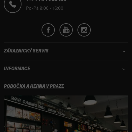
t
+420
704 265 150
í
Po-Pá 8:00 - 16:00
ZÁKAZNICKÝ SERVIS
INFORMACE
POBOČKA A HERNA V PRAZE