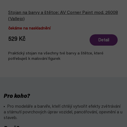
Stojan na barvy a štětce: AV Corner Paint mod. 26008
(Vallejo)
čekáme na naskladnění
529 Kč
Detail
Praktický stojan na všechny tvé barvy a štětce, které
potřebuješ k malování figurek
Pro koho?
Pro modeláře a barvíře, kteří chtějí
vytvořit efekty zvětrávání
a stárnutí povrchových úprav vozidel, pancéřování, opevnění a u
staveb
.