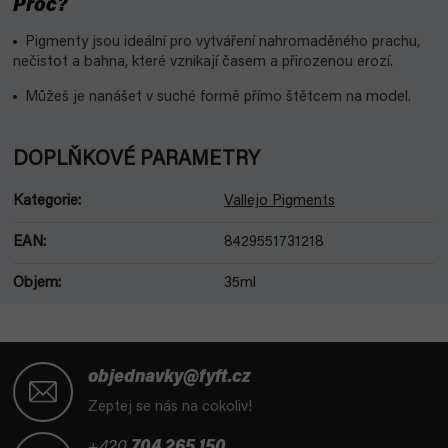
Proč?
Pigmenty jsou ideální pro vytváření nahromaděného prachu,
nečistot a bahna, které vznikají časem a přirozenou erozí.
Můžeš je nanášet v suché formě přímo štětcem na model.
DOPLŇKOVÉ PARAMETRY
Kategorie
:
Vallejo Pigments
EAN
:
8429551731218
Objem
:
35ml
Z
á
objednavky@fyft.cz
p
Zeptej se nás na cokoliv!
a