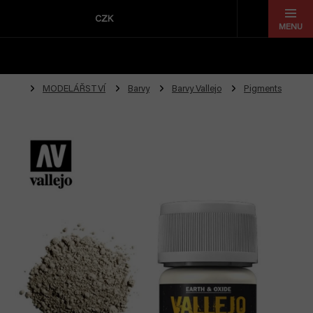
Přejít
na
CZK
obsah
MODELÁŘSTVÍ
Barvy
Barvy Vallejo
Pigments