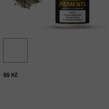
89 Kč
Měrná
cena: