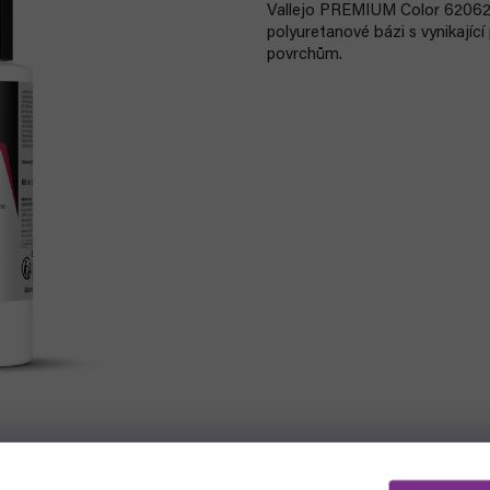
Vallejo PREMIUM Color 62062 
polyuretanové bázi s vynikající
povrchům.