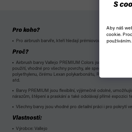
S coo
Aby náš web
Pro koho?
cookie.
Proc
Pro airbrush barvíře, kteří hledají prémiovou kvalitu.
používáním.
Proč?
Airbrush barvy Vallejo PREMIUM Colors jsou barvy na akryl-
použití, vhodné pro všechny povrchy, ale speciálně navržené p
polyethylenu, čirému Lexan polykarbonátu, RC modelům a vše
atd.
Barvy PREMIUM jsou flexibilní, výjimečně odolné, umožňují
nárazům, štěpení a praskání a také odolávají přímé expozici 
Všechny barvy jsou vhodné pro detailní práci i pro pokrytí vel
Vlastnosti:
Výrobce: Vallejo