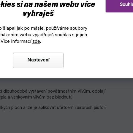
kies si na našem webu více
Souhl
vyhraješ
 šlapal jak po másle, používáme soubory
házením webu vyjadřuješ souhlas s jejich
 Více informací
zde
.
Nastavení
polyuretanové bázi, netoxické, všestranné, připravené k
ro vynikající přilnavost ke kovům, sklolaminátům,
m tuningům včetně karosérií automobilů, motocyklů, přileb,
cí dlouhodobé vystavení povětrnostním vlivům, odolají
tepla a venkovním vlivům bez blednutí.
kých ploch a lze je aplikovat štětcem i airbrush pistolí.