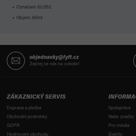
Označení: 62.062
Objem: 60ml
Z
á
objednavky@fyft.cz
p
Zeptej se nás na cokoliv!
a
t
í
ZÁKAZNICKÝ SERVIS
INFORMA
Doprava a platba
Spolupráce
Obchodní podmínky
Naše značky
GDPR
Pro média
Hodnocení obchodu
Eventy