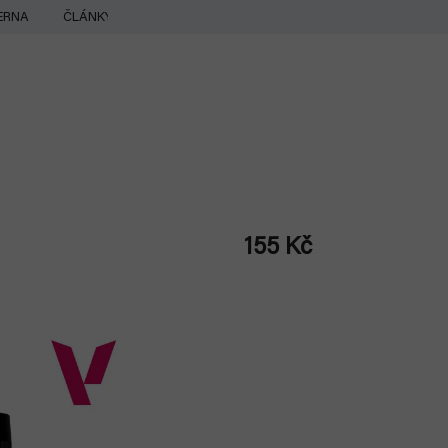
ERNA
ČLÁNKY
155 Kč
Měrná
cena: