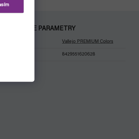
asím
DOPLŇKOVÉ PARAMETRY
Kategorie
:
Vallejo PREMIUM Colors
EAN
:
8429551620628