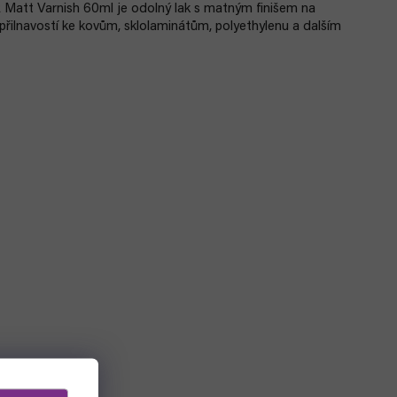
Matt Varnish 60ml je odolný lak s matným finišem na
 přilnavostí ke kovům, sklolaminátům, polyethylenu a dalším