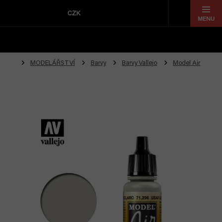
Přejít
na
CZK
obsah
MODELÁŘSTVÍ
Barvy
Barvy Vallejo
Model Air