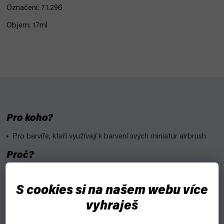
Označení: 71.296
Objem: 17ml
Pro koho?
Pro barvíře, kteří využívají k barvení svých miniatur airbrush
Proč?
Mají dobrou přilnavost na pryskyřici, plast i kov. Dokonce
nepotřebují ani primer
S cookies si na našem webu více
Jsou vhodné pro techniku Airbrush, ale dají se využít i pro
vyhraješ
menší detaily nanášené štětcem