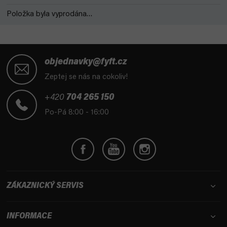
Položka byla vyprodána…
Z
á
objednavky@fyft.cz
p
Zeptej se nás na cokoliv!
a
t
+420
704 265 150
í
Po-Pá 8:00 - 16:00
ZÁKAZNICKÝ SERVIS
INFORMACE