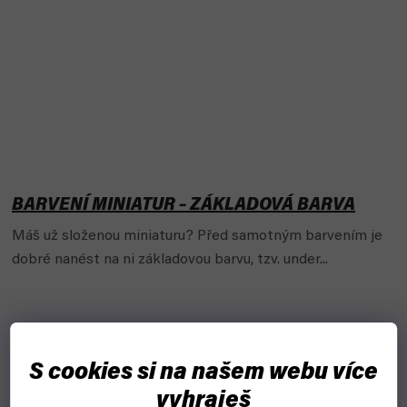
BARVENÍ MINIATUR – ZÁKLADOVÁ BARVA
Máš už složenou miniaturu? Před samotným barvením je
dobré nanést na ni základovou barvu, tzv. under...
S cookies si na našem webu více
vyhraješ