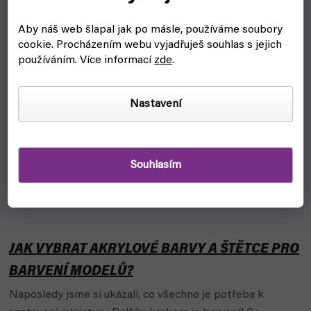
Aby náš web šlapal jak po másle, používáme soubory
cookie.
Procházením webu vyjadřuješ souhlas s jejich
používáním. Více informací
zde
.
Nastavení
Souhlasím
JAK VYBRAT AKRYLOVÉ BARVY A ŠTĚTCE PRO
BARVENÍ MODELŮ?
Naposledy jsme si ukázali, co všechno je potřeba k