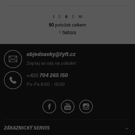
S
1
10
6
t
90
položek celkem
r
O
á
Nahoru
v
n
l
k
Z
á
o
d
á
v
objednavky@fyft.cz
a
á
p
Zeptej se nás na cokoliv!
n
c
a
í
í
t
+420
704 265 150
p
í
Po-Pá 8:00 - 16:00
r
v
k
y
v
ý
p
ZÁKAZNICKÝ SERVIS
i