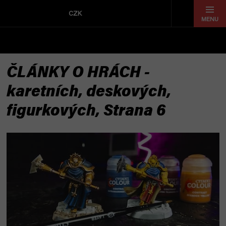
Přejít
na
CZK
obsah
ČLÁNKY O HRÁCH -
karetních, deskových,
figurkových
, Strana 6
V
ý
p
i
s
č
l
á