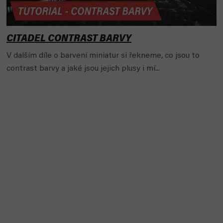
n
k
ů
CITADEL CONTRAST BARVY
V dalším díle o barvení miniatur si řekneme, co jsou to
contrast barvy a jaké jsou jejich plusy i mí...