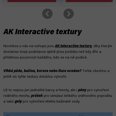
AK Interactive textury
Novinkou u nás na eshopu jsou
AK Interactive textury,
díky kterým
dostanou tvoje podstavce úplně jinou podobu než kdy dřív a
přitáhnou pozornost každého, kdo se na ně podívá.
Vlhká půda, bažina, koroze nebo iluze oceánu?
Tohle všechno a
ještě víc tyhle textury dokážou vytvořit.
Už to nejsou jen jednolité barvy a hmoty, ale i
pěny
pro vytvoření
reálného mechu,
prášek
pro simulaci lehkého sněhového poprašku
a také
gely
pro vytvoření efektu bažinaté vody.