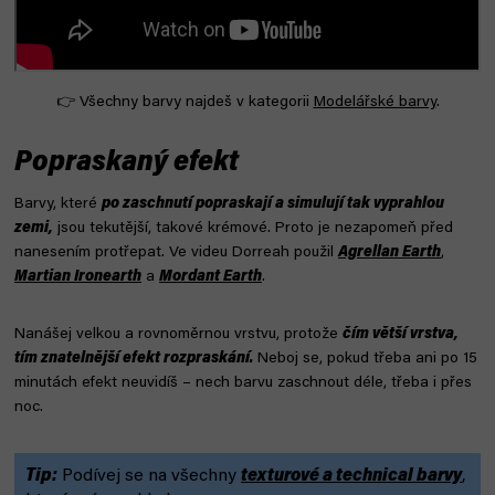
👉 Všechny barvy najdeš v kategorii
Modelářské barvy
.
Popraskaný efekt
Barvy, které
po zaschnutí popraskají a simulují tak vyprahlou
zemi,
jsou tekutější, takové krémové. Proto je nezapomeň před
nanesením protřepat.
Ve videu Dorreah použil
Agrellan Earth
,
Martian Ironearth
a
Mordant Earth
.
Nanášej velkou a rovnoměrnou vrstvu, protože
čím větší vrstva,
tím znatelnější efekt rozpraskání.
Neboj se, pokud třeba ani po 15
minutách efekt neuvidíš – nech barvu zaschnout déle, třeba i přes
noc.
Tip:
Podívej se na všechny
texturové a technical barvy
,