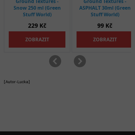
[Autor-Lucka]
Z