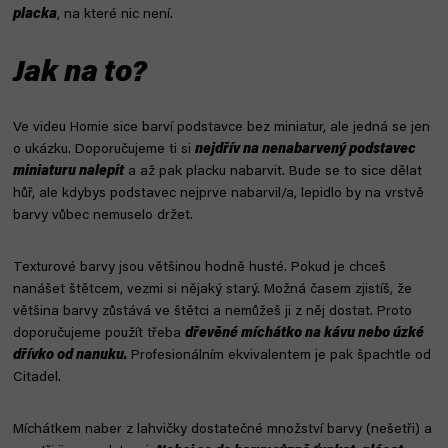
placka
, na které nic není.
Jak na to?
Ve videu
Homie
sice barví podstavce bez miniatur, ale jedná se jen
o ukázku. Doporučujeme ti si
nejdřív na nenabarvený podstavec
miniaturu nalepit
a až pak placku nabarvit. Bude se to sice dělat
hůř, ale kdybys podstavec nejprve nabarvil/a, lepidlo by na vrstvě
barvy vůbec nemuselo držet.
Texturové barvy jsou většinou hodně husté. Pokud je chceš
nanášet štětcem, vezmi si nějaký starý. Možná časem zjistíš, že
většina barvy zůstává ve štětci a nemůžeš ji z něj dostat. Proto
doporučujeme použít třeba
dřevěné míchátko na kávu nebo úzké
dřívko od nanuku.
Profesionálním ekvivalentem je pak špachtle od
Citadel.
Míchátkem naber z lahvičky dostatečné množství barvy (nešetři) a