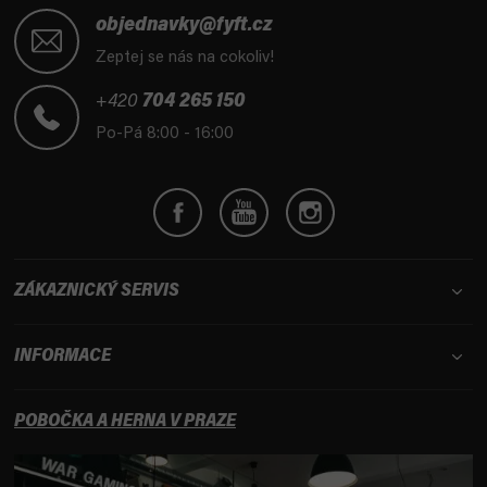
á
objednavky@fyft.cz
p
Zeptej se nás na cokoliv!
a
t
+420
704 265 150
í
Po-Pá 8:00 - 16:00
ZÁKAZNICKÝ SERVIS
INFORMACE
POBOČKA A HERNA V PRAZE