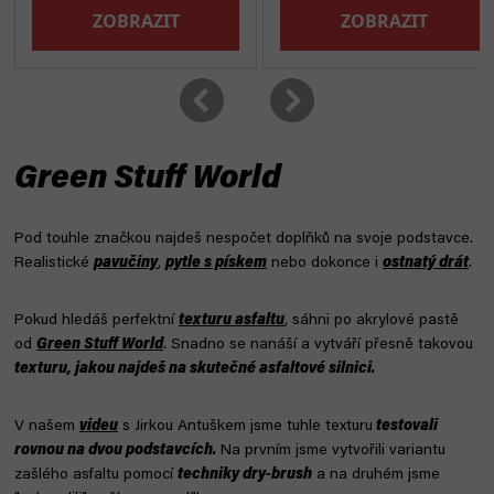
Green Stuff World
Pod touhle značkou najdeš nespočet doplňků na svoje podstavce.
Realistické
pavučiny
,
pytle s pískem
nebo dokonce i
ostnatý drát
.
Pokud hledáš perfektní
texturu asfaltu
, sáhni po akrylové pastě
od
Green Stuff World
. Snadno se nanáší a vytváří přesně takovou
texturu, jakou najdeš na skutečné asfaltové silnici.
V našem
videu
s Jirkou Antuškem jsme tuhle texturu
testovali
rovnou na dvou podstavcích.
Na prvním jsme vytvořili variantu
zašlého asfaltu pomocí
techniky dry-brush
a na druhém jsme