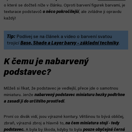
o které se dočteš níže v článku.
Oproti barvení figurek barvami, je
texturace podstavců
o něco pokročilejší
, ale zvládne ji opravdu
každý!
Tip:
Podívej se na článek a video o barvení svatou
trojicí
Base, Shade a Layer barvy – základní techniky
.
K čemu je nabarvený
podstavec?
Můžeš si říkat, že podstavec je vedlejší, přece jde o samotnou
miniaturu. Jenže
nabarvený podstavec miniaturu hezky podtrhne
a
zasadí ji do určitého prostředí
.
První co divák vidí, jsou výrazné kontury. Většinou to bývá obličej,
zbraň, výrazná zbroj a hlavně to,
na čem miniatura stojí - tedy
podstavec.
A byla by škoda, kdyby to byla
pouze obyčejná černá