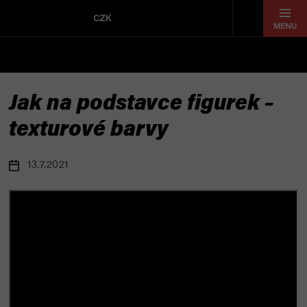
Přejít
na
CZK
obsah
Jak na podstavce figurek –
texturové barvy
13.7.2021