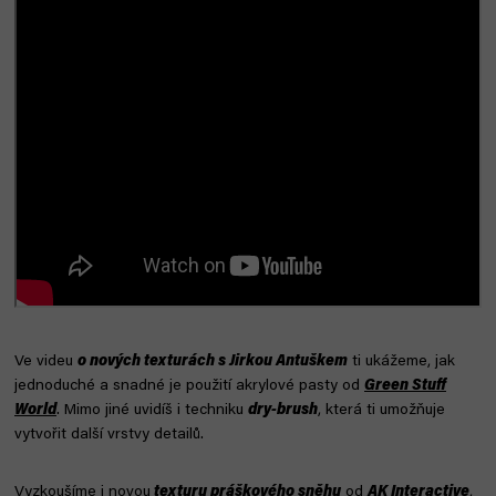
Ve videu
o nových texturách s Jirkou Antuškem
ti ukážeme, jak
jednoduché a snadné je použití akrylové pasty od
Green Stuff
World
. Mimo jiné uvidíš i techniku
dry-brush
, která ti umožňuje
vytvořit další vrstvy detailů.
Vyzkoušíme i novou
texturu práškového sněhu
od
AK Interactive
,