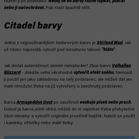
rozetři ji po podstavci.
Neboj se do barvy různě ťupkat, plácat
nebo ji načechrávat.
Pak stačí špachtli otřít.
Citadel barvy
Jedna z nejpoužívanějších texturových barev je
Stirland Mud
. Jak
už název napovídá, vytvoří pod miniaturou takové
"bláto"
.
Jak dodat autentičnost zimním miniaturám? Zkus barvu
Valhallan
Blizzard
- dokáže velmi věrohodně
vytvořit efekt sněhu.
Nemusíš
ji použít jen jako základovou na celý podstavec, ale můžeš dát jen
malé množství třeba na již vytvořený a zaschnutý podstavec.
Barva
Armageddon Dust
po zaschnutí
evokuje písek nebo prach
.
Dokud je barva ještě vlhká, můžeš do ní zapíchat třeba přebytečné
části miniatur a vytvořit originální prostředí bojiště. Nabízí se použít
i kamínky, větvičky nebo malé lístky.