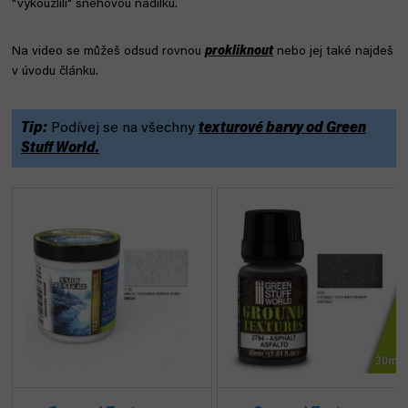
"vykouzlili" sněhovou nadílku.
Na video se můžeš odsud rovnou
prokliknout
nebo jej také najdeš
v úvodu článku.
Tip:
Podívej se na všechny
texturové barvy od Green
Stuff World.