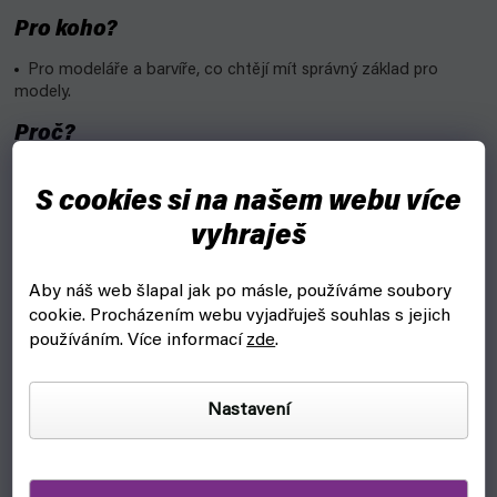
Pro koho?
Pro modeláře a barvíře, co chtějí mít správný základ pro
modely.
Proč?
Varnish je lak, který vytvoří na tvojí miniatuře tenký film, který
zakonzervuje nabarvenou miniaturu a chrání před poškozením
S cookies si na našem webu více
ve formě seškrábání barvy či ohmatání.
vyhraješ
Vlastnosti:
Aby náš web šlapal jak po másle, používáme soubory
Výrobce: Vallejo
cookie.
Procházením webu vyjadřuješ souhlas s jejich
používáním. Více informací
zde
.
Označení: 26653
Obsah: 60 ml
Nastavení
DOPLŇKOVÉ PARAMETRY
Kategorie
:
Vallejo Varnish