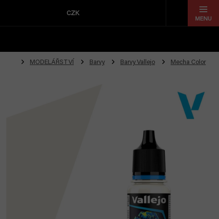
Přejít
na
CZK
obsah
MODELÁŘSTVÍ
Barvy
Barvy Vallejo
Mecha Color