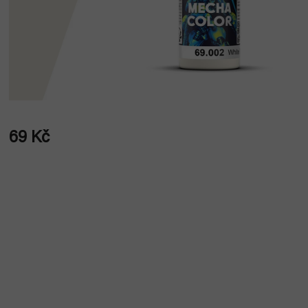
69 Kč
Měrná
cena: