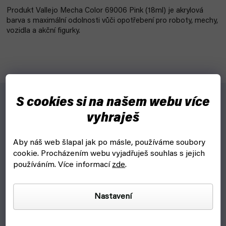
Produkt Vallejo Mecha Color 69006 Pink (18ml) je akrylová
barva s maximální odolnosti vůči opotřebení pro roboty, mechy,
vozidla a akční figurky.
S cookies si na našem webu více
Pro koho?
vyhraješ
Pro airbrush barvíře.
Aby náš web šlapal jak po másle, používáme soubory
Proč?
cookie.
Procházením webu vyjadřuješ souhlas s jejich
používáním. Více informací
zde
.
Vallejo Mecha Color je řada akrylových modelářských barev
speciálně vyrobených pro barvení robotů, transformerů, mechů,
vozidel, figurek.
Nastavení
Velmi dobře drží na pryskyřici, plastech i kovu. Není potřeba
ani primer, ale pokud primer použiješ, dosáhneš největší možné