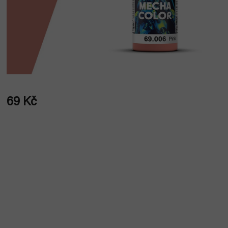
69 Kč
Měrná
cena: