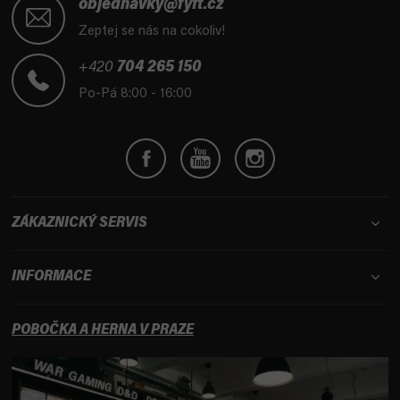
á
objednavky@fyft.cz
p
Zeptej se nás na cokoliv!
a
t
+420
704 265 150
í
Po-Pá 8:00 - 16:00
ZÁKAZNICKÝ SERVIS
INFORMACE
POBOČKA A HERNA V PRAZE